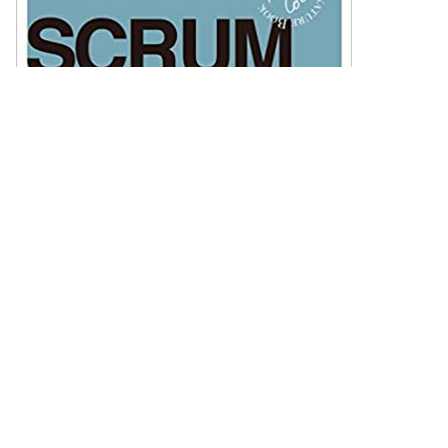
出版社
SCRUMMASTER THE BOOK 優れたスクラムマスターになるための極意――メタスキル、学習、心理、リーダーシップ | 翔泳社