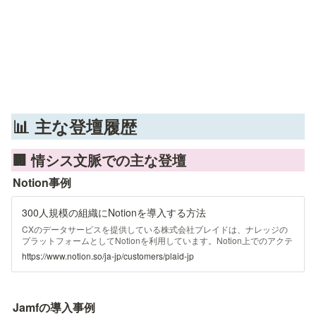
📊 主な登壇履歴
🏢 情シス文脈での主な登壇
Notion事例
300人規模の組織にNotionを導入する方法
CXのデータサービスを提供している株式会社プレイドは、ナレッジの
プラットフォームとしてNotionを利用しています。Notion上でのアクテ
ィブユーザー数は300人程度。全社導入を実現したことで、情報の散在
https://www.notion.so/ja-jp/customers/plaid-jp
を防げ、管理コストの削減も進められました。
Jamfの導入事例