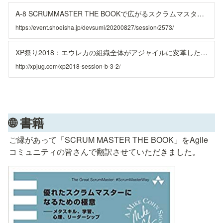
て、チームのプロセスを阻害している要因を取り除く事は重要ですが、
チームが自律的に機能させるように働きかける事も重要です。 ...
A-8 SCRUMMASTER THE BOOKで広がるスクラムマスターの世界 | Developers Summit 2020 KANSAI
https://event.shoeisha.jp/devsumi/20200827/session/2573/
XP祭り2018：エウレカの組織全体がアジャイルに変革した改善ストーリー（梶原成親さん）
http://xpjug.com/xp2018-session-b-3-2/
🌐 書籍
ご縁があって「SCRUM MASTER THE BOOK」をAgile
コミュニティの皆さんで翻訳させていただきました。