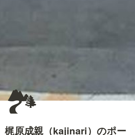
🏞️
梶原成親（kajinari）のポー