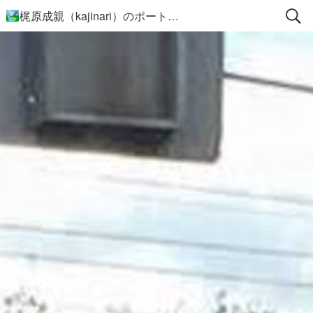
梶原成親（kajinari）のポートフォリオ
🏞️