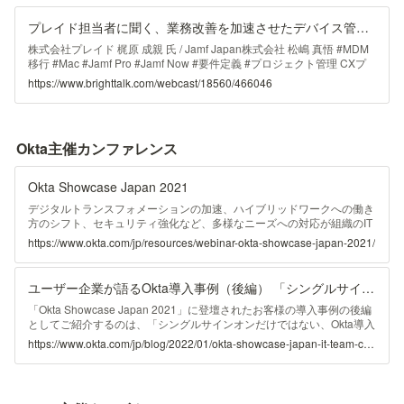
プレイド担当者に聞く、業務改善を加速させたデバイス管理、3つのポイント
株式会社プレイド 梶原 成親 氏 / Jamf Japan株式会社 松嶋 真悟 #MDM
移行 #Mac #Jamf Pro #Jamf Now #要件定義 #プロジェクト管理 CXプ
ラットフォーム「KARTE」を運営する株式会社プレイドは、管理部門
https://www.brighttalk.com/webcast/18560/466046
の一部のメンバを除き、Macを業務デバイスとして活用してこられまし
た。2018年からJamf Nowを導入しMacの管理に着手、インベントリ管
理などの一部の管理はスプレッドシートなどでマニュアル管理を行って
いました。事業の成長と共に、さらなる運用自動化と徹底したセキュリ
Okta主催カンファレンス
ティ設定が必要となり、Jamf Proへの移行を決断。約1ヶ月という短い
期間で成功裏に移行を終えられました。 移行を成功に導くため、どの
ように要件を整理し、Macを利用する社員の力を借りながら全デバイス
Okta Showcase Japan 2021
の移行を実現したのか。MDM移行で検討すべき事項の全てをご紹介い
ただきます。移行中に発生したエラーへの対応や、プロジェクト管理の
デジタルトランスフォメーションの加速、ハイブリッドワークへの働き
観点で抑えたポイントも含めて、率直なお話を伺います。 このような
方のシフト、セキュリティ強化など、多様なニーズへの対応が組織のIT
方におすすめのウェビナーです： ・Jamf NowとJamf Proの機能やユー
部門に求められるなか、「アイデンティティ・アクセス管理」は、デジ
https://www.okta.com/jp/resources/webinar-okta-showcase-japan-2021/
スケースの違いを知りたい ・実際にJamf Nowをご活用中で、Jamf Pro
タルエクスペリエンスの「入り口」から「メインでフォーカスするべき
の移行を検討している ・MDMの導入や移行時に行う要件定義やプロジ
ポイント」へと役割を大きく変え、その重要性は高まり続けています。
ェクト管理のポイントを学びたい ゲスト講師 株式会社プレイド： 「デ
Oktaは、今年5月にAuth０をOktaの一員として新たに迎え、デジタルア
ユーザー企業が語るOkta導入事例（後編） 「シングルサインオンだけではない、Okta導入による大きな変化」
ータによって人の価値を最大化する」をミッションに、CX（顧客体
イデンティティ領域において、両社でお客様にご支援できる幅が広がっ
験）プラットフォーム「KARTE」を運営する株式会社プレイド。SaaS
ています。 本イベントではOkta新製品のご案内に加え、Oktaをご利用
「Okta Showcase Japan 2021」に登壇されたお客様の導入事例の後編
事業が急成長を続け、2017年9月期から2020年9月期の3年間の売上高
いただいている株式会社NTTデータ 技術革新統括本部 システム技術本
としてご紹介するのは、「シングルサインオンだけではない、Okta導入
の年平均成長率は70％超、2020年12月には東証マザーズに上場されま
部 セキュリティ技術部長 本城啓史様および株式会社プレイド IT Team
による大きな変化」と題して、株式会社プレイドのIT Team Corp.
https://www.okta.com/jp/blog/2022/01/okta-showcase-japan-it-team-corp-engineer/
した。 入力いただいた情報は、Jamf および Jamf のパートナー企業か
Corp. Engineer 梶原成親様より「Okta導入事例」をご講演いただき、
Engineerの梶原 成親氏が語った事例です。 ...
らの電話、Eメール、郵送物などにより、Jamf のサービス、イベント・
特別講演では特定非営利活動法人CIO Lounge 理事長（元・ヤンマー 取
セミナー、その他業務にお役立ていただける情報のご案内に利用しま
締役CIO）矢島 孝應様より「経営戦略を支える IT」という観点からお話
す。個人情報は、Jamf のプライバシーポリシーに基づいて適切に取り
いただきます。 当日のプログラム 開催のご挨拶 Okta Japan株式会社