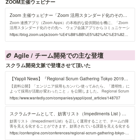
ZOOM主催ウェビナー
扱います。個人情報の利用は、各案内でお知らせする手順に従って停止
代表取締役社長 渡邉崇 Auth0株式会社 カントリーマネージャー 大
することができます。
須賀利一 Okta新製品アップデート Okta Japan株式会社 シニア ソリュ
ーション エンジニア 井坂 源樹 Oktaお客様導入事例 NTTデータがグロ
Zoom 主催ウェビナー「Zoom 活用スタンダード化のその先へ ウェブ会議アプリからコミュニケーションプラットフォームへと進化を遂げた Zoom の現在と未来」レポート
ーバルで導入したゼロトラストセキュリティ 株式会社NTTデータ 技術
革新統括本部 システム技術本部 セキュリティ技術部長 本城 啓史
Zoom 連携アプリ（Zoom Apps）の本格的な提供開始を機に、「Zoom
様 Oktaお客様導入事例 シングルサインオンだけではない、Okta導入に
活用スタンダード化のその先へ ウェブ会議アプリからコミュニケーシ
よる大きな変化 株式会社プレイド IT Team Corp. Engineer 梶原成親
ョンプラットフォームへと進化を遂げた Zoom の現在と未来」というテ
https://blog.zoom.us/ja/zoom-%E4%B8%BB%E5%82%AC%E3%82%A6%E3%82%A7%E3%83%93%E3%83%8A%E3%83%BC%E3%80%8Czoom-%E6%B4%BB%E7%94%A8%E3%82%B9%E3%82%BF%E3%83%B3%E3%83%80%E3%83%BC%E3%83%89%E5%8C%96%E3%81%AE%E3%81%9D%E3%81%AE%E5%85%88/
様 特別講演 「これからの経営を支えるＩＴ／デジタル化の推進」 ～
ーマのもと、ウェビナーを開催しました。本ブログでは、同ウェビナー
急速な社会変化の中、経営者とＣＩＯが果たすべき役割 ～ 特定非営
の三つのセッション内容をご紹介します。 セッション 1. Zoom のプラ
利活動法人CIO Lounge 理事長 矢島 孝應 様 閉会のご挨拶 Okta
ットフォームストーリーについて ZVC ...
Japan株式会社 代表取締役社長 渡邉崇
🏉 
Agile / チーム開発での主な登壇
スクラム開発文脈で登壇させて頂いた
【Yappli News】『Regional Scrum Gathering Tokyo 2019』に登壇します！ | 株式会社ヤプリ
【資料公開】「エンジニア採用もカンバン使ってみたら、「透明性」に
よって採用が活動が変わったこと 」を公開しました。 Regional Scrum
Gathering Tokyo 2019 にて、アジャイル人事の文脈で登壇してきまし
https://www.wantedly.com/companies/yappli/post_articles/148707
た。その資料を公開させていただきます。 「透明性」を高くして、共
感を得ることに成功すると、"人は十分な情報があれば、本来自律的に
動くことができます。" 誰かの参考になれば幸いです。 Twitterのまとめ
スクラムチームとして、妨害リスト（Impediments List ) を運用して見えてきた課題解決方法 - Regiona
Scrum ... https://medium.com/kajinari/agile-recruiting-bc372cd83439
妨害リスト（Imepediment List）を正しく運用することで、チームの障
害を見える化することができます。妨害されている課題を見える化する
ことによって、初めてチームが自律的に課題解決に対して目を向ける事
https://confengine.com/conferences/regional-scrum-gathering-tokyo-2018/proposal/5127/impediments-list
ができるように、振る舞いが変わってきます。 スクラムマスターとし