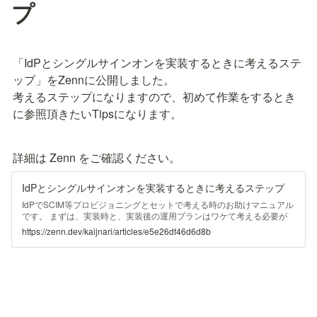
プ
「IdPとシングルサインオンを実装するときに考えるステ
ップ」をZennに公開しました。

考えるステップになりますので、初めて作業をするとき
に参照頂きたいTipsになります。
詳細は Zenn をご確認ください。
IdPとシングルサインオンを実装するときに考えるステップ
IdPでSCIM等プロビジョニングとセットで考える時のお助けマニュアル
です。 まずは、実装時と、実装後の運用プランはワケて考える必要が
あります。 用語の整理 SP : サービスプロバイダー、SaaS側の事 IdP :
https://zenn.dev/kaijnari/articles/e5e26df46d6d8b
IDプロバイダー、OktaやOnelogin,AzureAD等 必ずSSO経由じゃないと
駄目なのか。 特定アカウントをバイパスする事ができるのか？ 管理者
アカウントのログインのふるまいが変わるのか？ 一般ユーザのID、パ
スワードによるログインを拒否できる 必ずSSO経由の場合 一番厄介な
のは、「必ずSSO経由」が強制化される時。後述するけど 共有アカウ
ント の扱いを決めるのに難易度が高くなる。 管理者もIdP側で障害発生
した場合にアクセスできなくなってしまうので、できる限り避けたい。