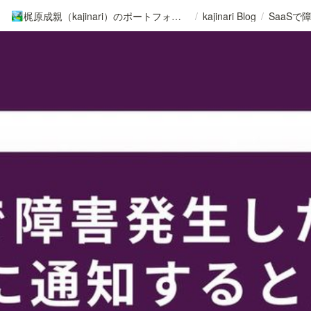
梶原成親（kajinari）のポートフォリオ
/
kajinari Blog
/
🏞️