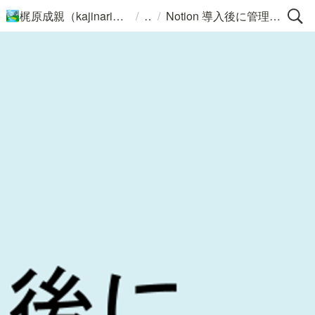
/
/
梶原成親（kajinari）のポートフォリオ
Notion 導入後に管理者が考えると良いこと
🏞️